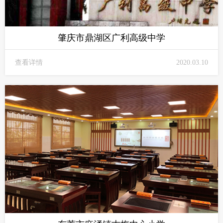
肇庆市鼎湖区广利高级中学
查看详情
2020.03.10