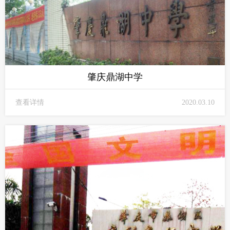
肇庆鼎湖中学
查看详情
2020.03.10