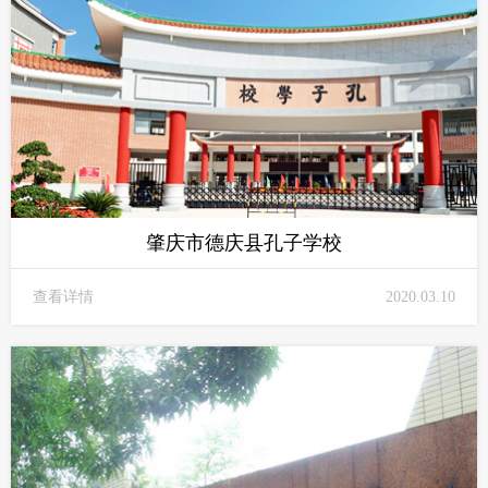
肇庆市德庆县孔子学校
查看详情
2020.03.10