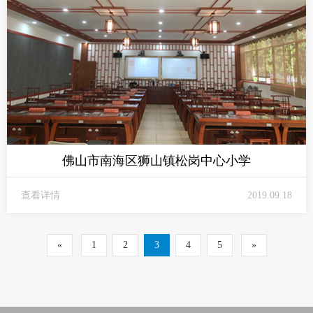
佛山市南海区狮山镇松岗中心小学
查看详情
2019.09.18
«
1
2
3
4
5
»